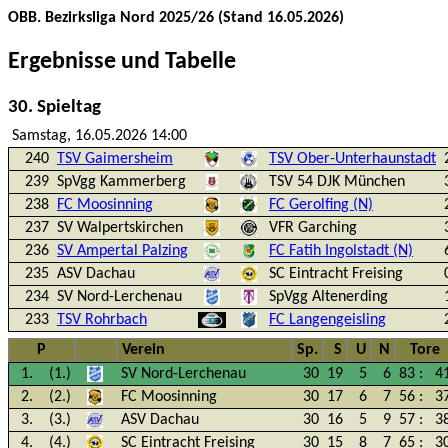
OBB. Bezirksliga Nord 2025/26 (Stand 16.05.2026)
Ergebnisse und Tabelle
30. Spieltag
Samstag, 16.05.2026 14:00
240
TSV Gaimersheim
TSV Ober-Unterhaunstadt
239
SpVgg Kammerberg
TSV 54 DJK München
238
FC Moosinning
FC Gerolfing (N)
237
SV Walpertskirchen
VFR Garching
236
SV Ampertal Palzing
FC Fatih Ingolstadt (N)
235
ASV Dachau
SC Eintracht Freising
234
SV Nord-Lerchenau
SpVgg Altenerding
233
TSV Rohrbach
FC Langengeisling
P
Verein
Sp.
S
U
N
Tore
1.
(1.)
SV Nord-Lerchenau
30
19
5
6
83
:
4
2.
(2.)
FC Moosinning
30
17
6
7
56
:
3
3.
(3.)
ASV Dachau
30
16
5
9
57
:
3
4.
(4.)
SC Eintracht Freising
30
15
8
7
65
:
3