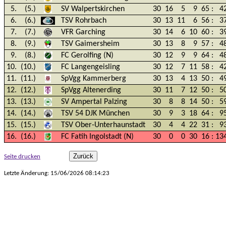
5.
(5.)
SV Walpertskirchen
30
16
5
9
65
:
4
6.
(6.)
TSV Rohrbach
30
13
11
6
56
:
3
7.
(7.)
VFR Garching
30
14
6
10
60
:
3
8.
(9.)
TSV Gaimersheim
30
13
8
9
57
:
4
9.
(8.)
FC Gerolfing (N)
30
12
9
9
64
:
4
10.
(10.)
FC Langengeisling
30
12
7
11
58
:
4
11.
(11.)
SpVgg Kammerberg
30
13
4
13
50
:
4
12.
(12.)
SpVgg Altenerding
30
11
7
12
50
:
5
13.
(13.)
SV Ampertal Palzing
30
8
8
14
50
:
5
14.
(14.)
TSV 54 DJK München
30
9
3
18
64
:
9
15.
(15.)
TSV Ober-Unterhaunstadt
30
4
4
22
31
:
9
16.
(16.)
FC Fatih Ingolstadt (N)
30
0
0
30
16
:
13
Seite drucken
Letzte Änderung: 15/06/2026 08:14:23