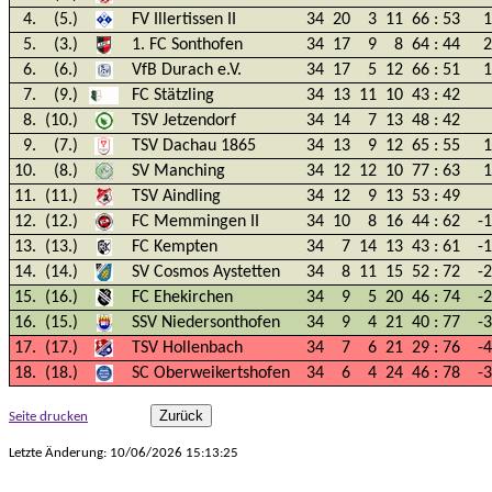
4.
(5.)
FV Illertissen II
34
20
3
11
66
:
53
1
5.
(3.)
1. FC Sonthofen
34
17
9
8
64
:
44
2
6.
(6.)
VfB Durach e.V.
34
17
5
12
66
:
51
1
7.
(9.)
FC Stätzling
34
13
11
10
43
:
42
8.
(10.)
TSV Jetzendorf
34
14
7
13
48
:
42
9.
(7.)
TSV Dachau 1865
34
13
9
12
65
:
55
1
10.
(8.)
SV Manching
34
12
12
10
77
:
63
1
11.
(11.)
TSV Aindling
34
12
9
13
53
:
49
12.
(12.)
FC Memmingen II
34
10
8
16
44
:
62
-
13.
(13.)
FC Kempten
34
7
14
13
43
:
61
-
14.
(14.)
SV Cosmos Aystetten
34
8
11
15
52
:
72
-
15.
(16.)
FC Ehekirchen
34
9
5
20
46
:
74
-
16.
(15.)
SSV Niedersonthofen
34
9
4
21
40
:
77
-
17.
(17.)
TSV Hollenbach
34
7
6
21
29
:
76
-
18.
(18.)
SC Oberweikertshofen
34
6
4
24
46
:
78
-
Seite drucken
Letzte Änderung: 10/06/2026 15:13:25