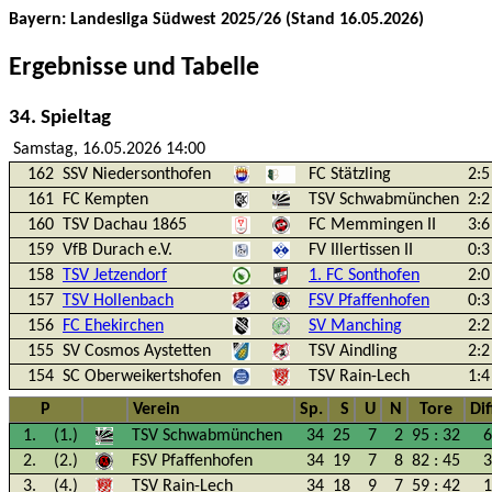
Bayern: Landesliga Südwest 2025/26 (Stand 16.05.2026)
Ergebnisse und Tabelle
34. Spieltag
Samstag, 16.05.2026 14:00
162
SSV Niedersonthofen
FC Stätzling
2:5
161
FC Kempten
TSV Schwabmünchen
2:2
160
TSV Dachau 1865
FC Memmingen II
3:6
159
VfB Durach e.V.
FV Illertissen II
0:3
158
TSV Jetzendorf
1. FC Sonthofen
2:0
157
TSV Hollenbach
FSV Pfaffenhofen
0:3
156
FC Ehekirchen
SV Manching
2:2
155
SV Cosmos Aystetten
TSV Aindling
2:2
154
SC Oberweikertshofen
TSV Rain-Lech
1:4
P
Verein
Sp.
S
U
N
Tore
Dif
1.
(1.)
TSV Schwabmünchen
34
25
7
2
95
:
32
6
2.
(2.)
FSV Pfaffenhofen
34
19
7
8
82
:
45
3
3.
(4.)
TSV Rain-Lech
34
18
9
7
59
:
42
1