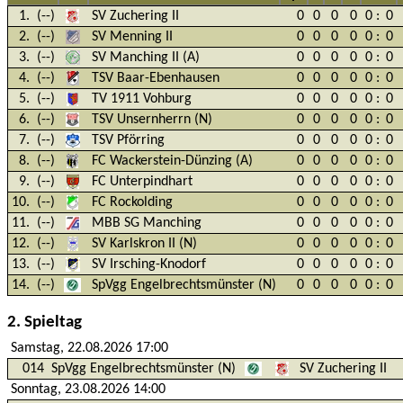
1.
(--)
SV Zuchering II
0
0
0
0
0
:
0
2.
(--)
SV Menning II
0
0
0
0
0
:
0
3.
(--)
SV Manching II (A)
0
0
0
0
0
:
0
4.
(--)
TSV Baar-Ebenhausen
0
0
0
0
0
:
0
5.
(--)
TV 1911 Vohburg
0
0
0
0
0
:
0
6.
(--)
TSV Unsernherrn (N)
0
0
0
0
0
:
0
7.
(--)
TSV Pförring
0
0
0
0
0
:
0
8.
(--)
FC Wackerstein-Dünzing (A)
0
0
0
0
0
:
0
9.
(--)
FC Unterpindhart
0
0
0
0
0
:
0
10.
(--)
FC Rockolding
0
0
0
0
0
:
0
11.
(--)
MBB SG Manching
0
0
0
0
0
:
0
12.
(--)
SV Karlskron II (N)
0
0
0
0
0
:
0
13.
(--)
SV Irsching-Knodorf
0
0
0
0
0
:
0
14.
(--)
SpVgg Engelbrechtsmünster (N)
0
0
0
0
0
:
0
2. Spieltag
Samstag, 22.08.2026 17:00
014
SpVgg Engelbrechtsmünster (N)
SV Zuchering II
Sonntag, 23.08.2026 14:00