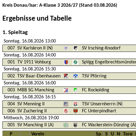
Kreis Donau/Isar: A-Klasse 3 2026/27 (Stand 03.08.2026)
Ergebnisse und Tabelle
1. Spieltag
Sonntag, 16.08.2026 13:00
007
SV Karlskron II (N)
SV Irsching-Knodorf
Sonntag, 16.08.2026 14:00
001
TV 1911 Vohburg
SpVgg Engelbrechtsmünster
Sonntag, 16.08.2026 15:30
002
TSV Baar-Ebenhausen
TSV Pförring
Sonntag, 16.08.2026 16:00
003
MBB SG Manching
FC Rockolding
Sonntag, 16.08.2026 16:15
004
SV Menning II
TSV Unsernherrn (N)
006
SV Zuchering II
FC Unterpindhart
Mittwoch, 26.08.2026 19:00
005
SV Manching II (A)
FC Wackerstein-Dünzing (A
P
Verein
Sp.
S
U
N
Tore