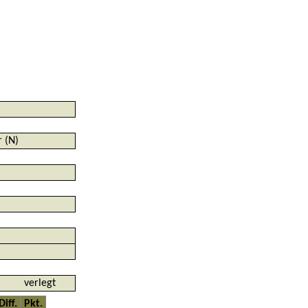
 (N)
)
verlegt
Diff.
Pkt.