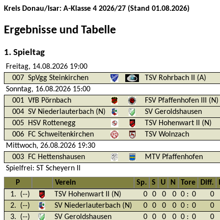
Kreis Donau/Isar: A-Klasse 4 2026/27 (Stand 01.08.2026)
Ergebnisse und Tabelle
1. Spieltag
Freitag, 14.08.2026 19:00
007
SpVgg Steinkirchen
TSV Rohrbach II (A)
Sonntag, 16.08.2026 15:00
001
VfB Pörnbach
FSV Pfaffenhofen III (N)
004
SV Niederlauterbach (N)
SV Geroldshausen
005
HSV Rottenegg
TSV Hohenwart II (N)
006
FC Schweitenkirchen
TSV Wolnzach
Mittwoch, 26.08.2026 19:30
003
FC Hettenshausen
MTV Pfaffenhofen
Spielfrei: ST Scheyern II
P
Verein
Sp.
S
U
N
Tore
Diff.
1.
(--)
TSV Hohenwart II (N)
0
0
0
0
0
:
0
0
2.
(--)
SV Niederlauterbach (N)
0
0
0
0
0
:
0
0
3.
(--)
SV Geroldshausen
0
0
0
0
0
:
0
0