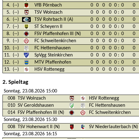
4.
(--)
VfB Pörnbach
0
0
0
0
0
:
0
0
5.
(--)
TSV Wolnzach
0
0
0
0
0
:
0
0
6.
(--)
TSV Rohrbach II (A)
0
0
0
0
0
:
0
0
7.
(--)
ST Scheyern II
0
0
0
0
0
:
0
0
8.
(--)
FSV Pfaffenhofen III (N)
0
0
0
0
0
:
0
0
9.
(--)
FC Schweitenkirchen
0
0
0
0
0
:
0
0
10.
(--)
FC Hettenshausen
0
0
0
0
0
:
0
0
11.
(--)
SpVgg Steinkirchen
0
0
0
0
0
:
0
0
12.
(--)
MTV Pfaffenhofen
0
0
0
0
0
:
0
0
13.
(--)
HSV Rottenegg
0
0
0
0
0
:
0
0
2. Spieltag
Sonntag, 23.08.2026 15:00
008
TSV Wolnzach
HSV Rottenegg
010
SV Geroldshausen
FC Hettenshausen
014
FSV Pfaffenhofen III (N)
FC Schweitenkirchen
Sonntag, 23.08.2026 15:30
008
TSV Hohenwart II (N)
SV Niederlauterbach (N)
Sonntag, 23.08.2026 16:15