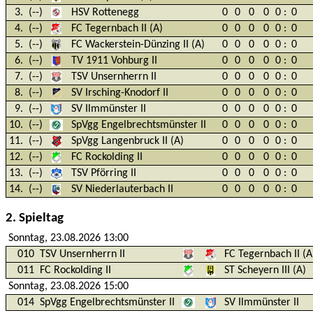
3.
(--)
HSV Rottenegg
0
0
0
0
0
:
0
4.
(--)
FC Tegernbach II (A)
0
0
0
0
0
:
0
5.
(--)
FC Wackerstein-Dünzing II (A)
0
0
0
0
0
:
0
6.
(--)
TV 1911 Vohburg II
0
0
0
0
0
:
0
7.
(--)
TSV Unsernherrn II
0
0
0
0
0
:
0
8.
(--)
SV Irsching-Knodorf II
0
0
0
0
0
:
0
9.
(--)
SV Ilmmünster II
0
0
0
0
0
:
0
10.
(--)
SpVgg Engelbrechtsmünster II
0
0
0
0
0
:
0
11.
(--)
SpVgg Langenbruck II (A)
0
0
0
0
0
:
0
12.
(--)
FC Rockolding II
0
0
0
0
0
:
0
13.
(--)
TSV Pförring II
0
0
0
0
0
:
0
14.
(--)
SV Niederlauterbach II
0
0
0
0
0
:
0
2. Spieltag
Sonntag, 23.08.2026 13:00
010
TSV Unsernherrn II
FC Tegernbach II (A
011
FC Rockolding II
ST Scheyern III (A)
Sonntag, 23.08.2026 15:00
014
SpVgg Engelbrechtsmünster II
SV Ilmmünster II