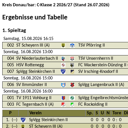
Kreis Donau/Isar: C-Klasse 2 2026/27 (Stand 26.07.2026)
Ergebnisse und Tabelle
1. Spieltag
Samstag, 15.08.2026 16:15
002
ST Scheyern III (A)
TSV Pförring II
Sonntag, 16.08.2026 13:00
004
SV Niederlauterbach II
TSV Unsernherrn II
005
HSV Rottenegg
FC Wackerstein-Dünzing II 
007
SpVgg Steinkirchen II
SV Irsching-Knodorf II
Sonntag, 16.08.2026 15:00
006
SV Ilmmünster II
SpVgg Langenbruck II (A)
Sonntag, 16.08.2026 16:00
001
TV 1911 Vohburg II
SpVgg Engelbrechtsmünster
003
FC Tegernbach II (A)
FC Rockolding II
P
Verein
Sp.
S
U
N
Tore
Di
1.
(--)
SpVgg Steinkirchen II
0
0
0
0
0
:
0
2.
(--)
ST Scheyern III (A)
0
0
0
0
0
:
0