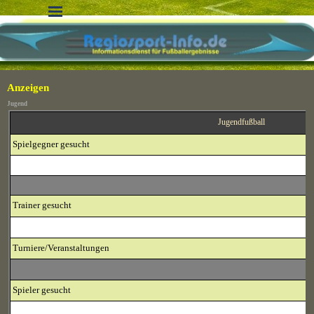
Direkt zum Seiteninhalt
Menü überspringen
Anzeigen
Jugend
Jugendfußball
Spielgegner gesucht
Trainer
gesucht
Turniere/Veranstaltungen
Spieler gesucht