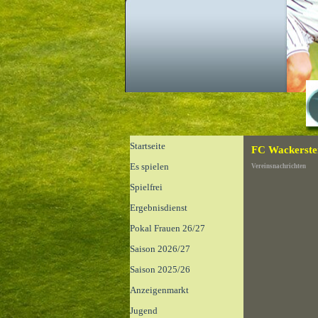
Direkt zum Seiteninhalt
Menü überspringen
Startseite
FC Wackerste
Es spielen
Vereinsnachrichten
Spielfrei
Ergebnisdienst
▼
Pokal Frauen 26/27
Saison 2026/27
▼
Saison 2025/26
▼
Anzeigenmarkt
▼
Jugend
▼