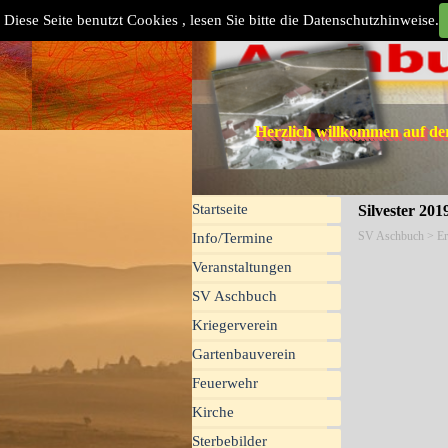
Direkt zum Seiteninhalt
Diese Seite benutzt Cookies , lesen Sie bitte die Datenschutzhinweise.
Herzlich willkommen auf d
Menü überspringen
Startseite
Silvester 201
SV Aschbuch
> Er
Info/Termine
Veranstaltungen
SV Aschbuch
▼
Kriegerverein
▼
Gartenbauverein
▼
Feuerwehr
▼
Kirche
▼
Sterbebilder
▼