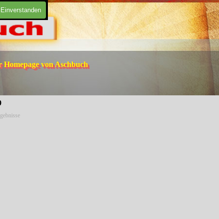
Einverstanden
er Homepage von Aschbuch
9
gebnisse