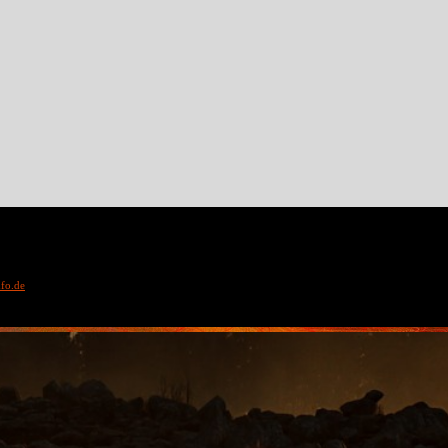
fo.de