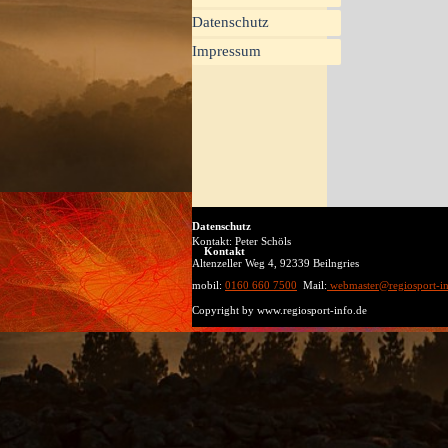
Datenschutz
Impressum
Datenschutz
Kontakt:
Peter Schöls
Kontakt
Altenzeller Weg 4, 92339 Beilngries
mobil:
0160 660 7500
Mail:
webmaster@regiosport-in
Copyright by www.regiosport-info.de
Zurück zum Seiteninhalt