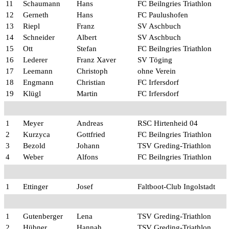
11
Schaumann
Hans
FC Beilngries Triathlon
12
Gerneth
Hans
FC Paulushofen
13
Riepl
Franz
SV Aschbuch
14
Schneider
Albert
SV Aschbuch
15
Ott
Stefan
FC Beilngries Triathlon
16
Lederer
Franz Xaver
SV Töging
17
Leemann
Christoph
ohne Verein
18
Engmann
Christian
FC Irfersdorf
19
Klügl
Martin
FC Irfersdorf
1
Meyer
Andreas
RSC Hirtenheid 04
2
Kurzyca
Gottfried
FC Beilngries Triathlon
3
Bezold
Johann
TSV Greding-Triathlon
4
Weber
Alfons
FC Beilngries Triathlon
1
Ettinger
Josef
Faltboot-Club Ingolstadt
1
Gutenberger
Lena
TSV Greding-Triathlon
2
Hübner
Hannah
TSV Greding-Triathlon