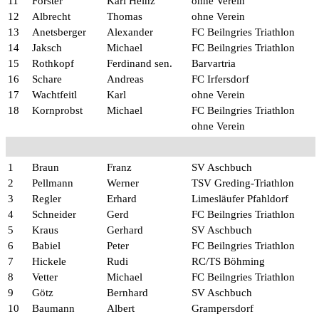
11
Forster
Karl Heinz
ohne Verein
12
Albrecht
Thomas
ohne Verein
13
Anetsberger
Alexander
FC Beilngries Triathlon
14
Jaksch
Michael
FC Beilngries Triathlon
15
Rothkopf
Ferdinand sen.
Barvartria
16
Schare
Andreas
FC Irfersdorf
17
Wachtfeitl
Karl
ohne Verein
18
Kornprobst
Michael
FC Beilngries Triathlon
ohne Verein
1
Braun
Franz
SV Aschbuch
2
Pellmann
Werner
TSV Greding-Triathlon
3
Regler
Erhard
Limesläufer Pfahldorf
4
Schneider
Gerd
FC Beilngries Triathlon
5
Kraus
Gerhard
SV Aschbuch
6
Babiel
Peter
FC Beilngries Triathlon
7
Hickele
Rudi
RC/TS Böhming
8
Vetter
Michael
FC Beilngries Triathlon
9
Götz
Bernhard
SV Aschbuch
10
Baumann
Albert
Grampersdorf