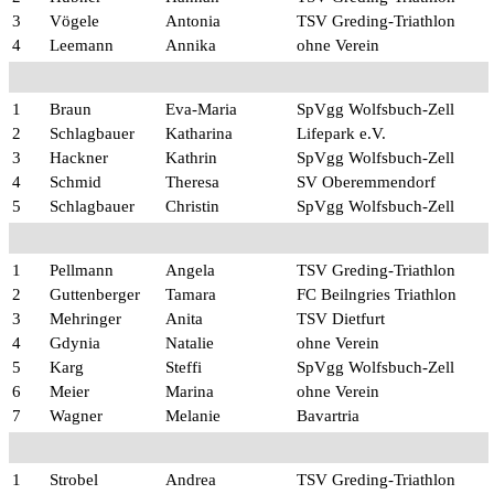
3
Vögele
Antonia
TSV Greding-Triathlon
4
Leemann
Annika
ohne Verein
1
Braun
Eva-Maria
SpVgg Wolfsbuch-Zell
2
Schlagbauer
Katharina
Lifepark e.V.
3
Hackner
Kathrin
SpVgg Wolfsbuch-Zell
4
Schmid
Theresa
SV Oberemmendorf
5
Schlagbauer
Christin
SpVgg Wolfsbuch-Zell
1
Pellmann
Angela
TSV Greding-Triathlon
2
Guttenberger
Tamara
FC Beilngries Triathlon
3
Mehringer
Anita
TSV Dietfurt
4
Gdynia
Natalie
ohne Verein
5
Karg
Steffi
SpVgg Wolfsbuch-Zell
6
Meier
Marina
ohne Verein
7
Wagner
Melanie
Bavartria
1
Strobel
Andrea
TSV Greding-Triathlon