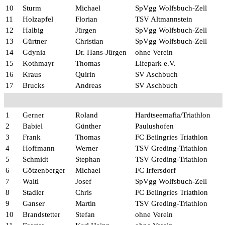
10
Sturm
Michael
SpVgg Wolfsbuch-Zell
11
Holzapfel
Florian
TSV Altmannstein
12
Halbig
Jürgen
SpVgg Wolfsbuch-Zell
13
Gürtner
Christian
SpVgg Wolfsbuch-Zell
14
Gdynia
Dr. Hans-Jürgen
ohne Verein
15
Kothmayr
Thomas
Lifepark e.V.
16
Kraus
Quirin
SV Aschbuch
17
Brucks
Andreas
SV Aschbuch
1
Gerner
Roland
Hardtseemafia/Triathlon
2
Babiel
Günther
Paulushofen
3
Frank
Thomas
FC Beilngries Triathlon
4
Hoffmann
Werner
TSV Greding-Triathlon
5
Schmidt
Stephan
TSV Greding-Triathlon
6
Götzenberger
Michael
FC Irfersdorf
7
Waltl
Josef
SpVgg Wolfsbuch-Zell
8
Stadler
Chris
FC Beilngries Triathlon
9
Ganser
Martin
TSV Greding-Triathlon
10
Brandstetter
Stefan
ohne Verein