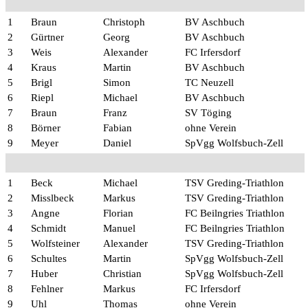
1
Braun
Christoph
BV Aschbuch
2
Gürtner
Georg
BV Aschbuch
3
Weis
Alexander
FC Irfersdorf
4
Kraus
Martin
BV Aschbuch
5
Brigl
Simon
TC Neuzell
6
Riepl
Michael
BV Aschbuch
7
Braun
Franz
SV Töging
8
Börner
Fabian
ohne Verein
9
Meyer
Daniel
SpVgg Wolfsbuch-Zell
1
Beck
Michael
TSV Greding-Triathlon
2
Misslbeck
Markus
TSV Greding-Triathlon
3
Angne
Florian
FC Beilngries Triathlon
4
Schmidt
Manuel
FC Beilngries Triathlon
5
Wolfsteiner
Alexander
TSV Greding-Triathlon
6
Schultes
Martin
SpVgg Wolfsbuch-Zell
7
Huber
Christian
SpVgg Wolfsbuch-Zell
8
Fehlner
Markus
FC Irfersdorf
9
Uhl
Thomas
ohne Verein