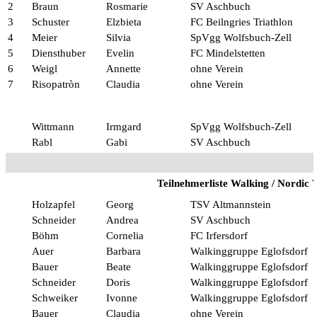
2
Braun
Rosmarie
SV Aschbuch
3
Schuster
Elzbieta
FC Beilngries Triathlon
4
Meier
Silvia
SpVgg Wolfsbuch-Zell
5
Diensthuber
Evelin
FC Mindelstetten
6
Weigl
Annette
ohne Verein
7
Risopatròn
Claudia
ohne Verein
Wittmann
Irmgard
SpVgg Wolfsbuch-Zell
Rabl
Gabi
SV Aschbuch
Teilnehmerliste Walking / Nordic
Holzapfel
Georg
TSV Altmannstein
Schneider
Andrea
SV Aschbuch
Böhm
Cornelia
FC Irfersdorf
Auer
Barbara
Walkinggruppe Eglofsdorf
Bauer
Beate
Walkinggruppe Eglofsdorf
Schneider
Doris
Walkinggruppe Eglofsdorf
Schweiker
Ivonne
Walkinggruppe Eglofsdorf
Bauer
Claudia
ohne Verein