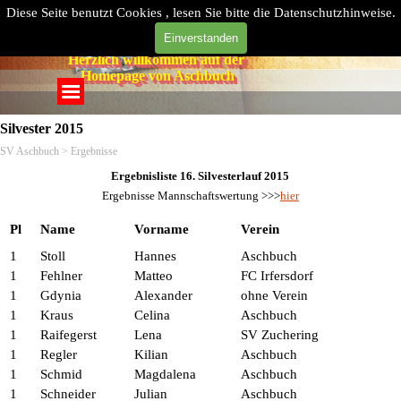
Direkt zum Seiteninhalt
Diese Seite benutzt Cookies , lesen Sie bitte die Datenschutzhinweise.
Einverstanden
Herzlich willkommen auf der 
Homepage von Aschbuch
Menü überspringen
Silvester 2015
SV Aschbuch
> Ergebnisse
Ergebnisliste 16. Silvesterlauf 2015
Ergebnisse Mannschaftswertung >>>
hier
Pl
Name
Vorname
Verein
1
Stoll
Hannes
Aschbuch
1
Fehlner
Matteo
FC Irfersdorf
1
Gdynia
Alexander
ohne Verein
1
Kraus
Celina
Aschbuch
1
Raifegerst
Lena
SV Zuchering
1
Regler
Kilian
Aschbuch
1
Schmid
Magdalena
Aschbuch
1
Schneider
Julian
Aschbuch