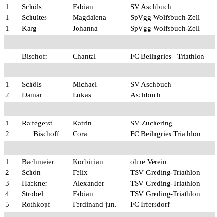
1
Schöls
Fabian
SV Aschbuch
1
Schultes
Magdalena
SpVgg Wolfsbuch-Zell
1
Karg
Johanna
SpVgg Wolfsbuch-Zell
Bischoff
Chantal
FC Beilngries Triathlon
1
Schöls
Michael
SV Aschbuch
2
Damar
Lukas
Aschbuch
1
Raifegerst
Katrin
SV Zuchering
2
Bischoff
Cora
FC Beilngries Triathlon
1
Bachmeier
Korbinian
ohne Verein
2
Schön
Felix
TSV Greding-Triathlon
3
Hackner
Alexander
TSV Greding-Triathlon
4
Strobel
Fabian
TSV Greding-Triathlon
5
Rothkopf
Ferdinand jun.
FC Irfersdorf