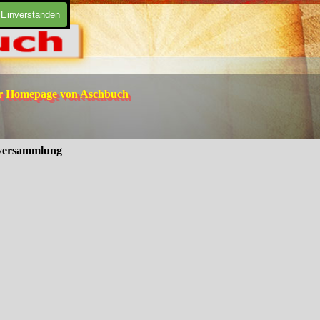
Einverstanden
er Homepage von Aschbuch
versammlung