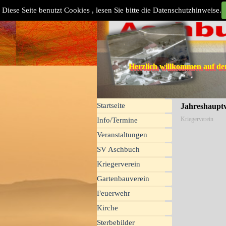
Direkt zum Seiteninhalt
Diese Seite benutzt Cookies , lesen Sie bitte die Datenschutzhinweise.
Herzlich willkommen auf d
Menü überspringen
Startseite
Jahreshaupt
Kriegerverein
Info/Termine
Veranstaltungen
SV Aschbuch
▼
Kriegerverein
▼
Gartenbauverein
▼
Feuerwehr
▼
Kirche
▼
Sterbebilder
▼