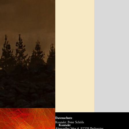
Datenschutz
Kontakt:
Peter Schöls
Kontakt
Altenzeller Weg 4, 92339 Beilngries