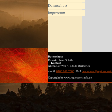
Datenschutz
Impressum
Datenschutz
Kontakt:
Peter Schöls
Kontakt
Altenzeller Weg 4, 92339 Beilngries
mobil:
0160 660 7500
Mail:
webmaster@regiosport-in
Copyright by www.regiosport-info.de
Zurück zum Seiteninhalt