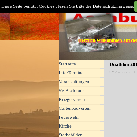
Direkt zum Seiteninhalt
Diese Seite benutzt Cookies , lesen Sie bitte die Datenschutzhinweise.
Herzlich willkommen auf d
Menü überspringen
Startseite
Duathlon 20
SV Aschbuch
> Er
Info/Termine
Veranstaltungen
SV Aschbuch
▼
Kriegerverein
▼
Gartenbauverein
▼
Feuerwehr
▼
Kirche
▼
Sterbebilder
▼